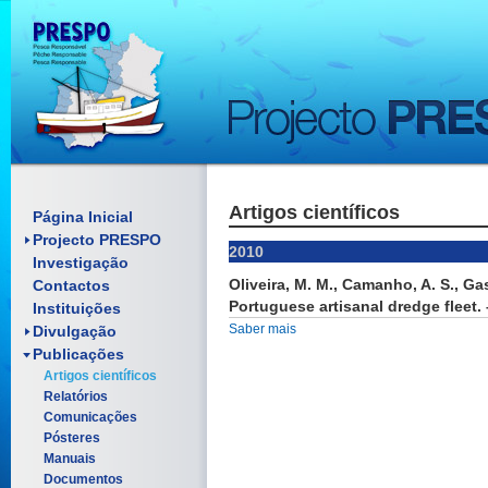
Artigos científicos
Enquadramento
Página Inicial
Objectivos
Projecto PRESPO
2010
Investigação
Pósteres
Oliveira, M. M., Camanho, A. S., Ga
Contactos
Folhetos
Portuguese artisanal dredge fleet.
Material Promocional
Instituições
Reuniões
Saber mais
Divulgação
Publicações
Artigos científicos
Relatórios
Comunicações
Pósteres
Manuais
Documentos