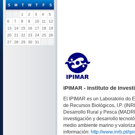
S
M
T
W
T
F
S
1
2
3
4
5
6
7
8
9
10
11
12
13
14
15
16
17
18
19
20
21
22
23
24
25
26
27
28
29
30
31
IPIMAR - Instituto de Inves
El IPIMAR es un Laboratorio do Es
de Recursos Biológicos, I.P. (INRB
Desarrollo Rural y Pesca (MADRP
investigación y desarrollo tecnoló
medio ambiente marino y valoriza
información:
http://www.inrb.pt/ip