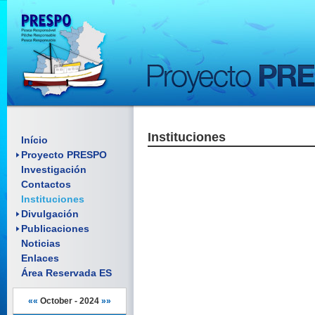
Instituciones
Enquadramento SP
Início
Objetivos
Proyecto PRESPO
Artículos científicos
Investigación
Pósteres
Informes
Contactos
Folhetos
Comunicaciones
Material Promocional
Instituciones
Posters
Reuniones
Manuales
Divulgación
Documentos
Publicaciones
Noticias
Enlaces
Área Reservada ES
««
October - 2024
»»