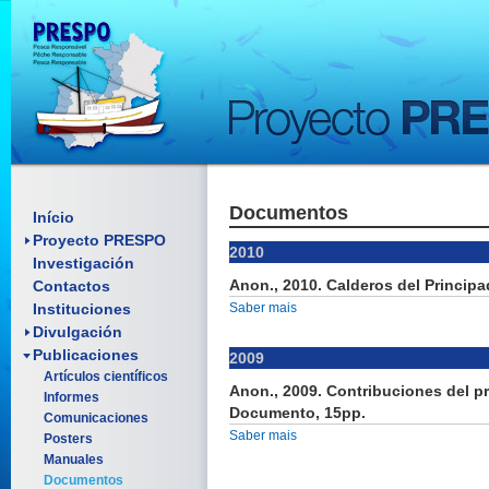
Documentos
Enquadramento SP
Início
Objetivos
Proyecto PRESPO
2010
Investigación
Pósteres
Anon., 2010. Calderos del Principa
Contactos
Folhetos
Material Promocional
Instituciones
Saber mais
Reuniones
Divulgación
Publicaciones
2009
Artículos científicos
Anon., 2009. Contribuciones del p
Informes
Documento, 15pp.
Comunicaciones
Saber mais
Posters
Manuales
Documentos