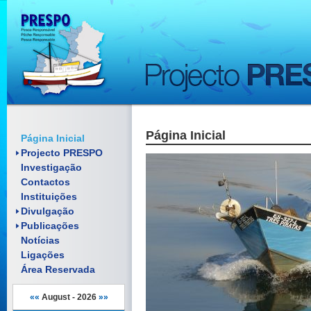
Página Inicial
Enquadramento
Página Inicial
Objectivos
Projecto PRESPO
Artigos científicos
Investigação
Pósteres
Relatórios
Contactos
Folhetos
Comunicações
Material Promocional
Instituições
Pósteres
Reuniões
Manuais
Divulgação
Documentos
Publicações
Notícias
Ligações
Área Reservada
««
August - 2026
»»