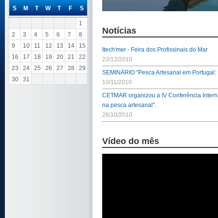
S
M
T
W
T
F
S
1
Notícias
2
3
4
5
6
7
8
9
10
11
12
13
14
15
Itech'mer - Feira dos Profissinais do Mar
16
17
18
19
20
21
22
23/12/2010
23
24
25
26
27
28
29
SEMINÁRIO "Pesca Artesanal em Portugal: 
30
31
10/11/2010
CETMAR organizou a IV Conferência Interna
na pesca artesanal".
26/10/2010
Vídeo do mês