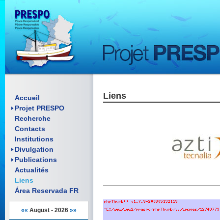
Liens
Enquadramento FR
Accueil
objectifs
Projet PRESPO
Scientifique articles
Recherche
Pósteres
Rapports
Contacts
Folhetos
Communications orales
Material Promocional
Institutions
Affiches
Reunións
Manuels
Divulgation
Documents
Publications
Actualités
Liens
Área Reservada FR
««
August - 2026
»»