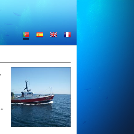
o
nar