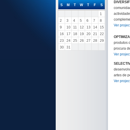
DIVERSI
S
M
T
W
T
F
S
comunidade
actividade
1
complemen
2
3
4
5
6
7
8
Ver projec
9
10
11
12
13
14
15
16
17
18
19
20
21
22
OPTIMIZ
23
24
25
26
27
28
29
produtos d
30
31
procura d
Ver projec
SELECTI
desenvolv
artes de p
Ver projec