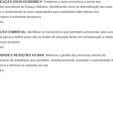
FICAÇÃO SÓCIO-ECONÓMICA
. Fortalecer a base económica e social das
s piscatórias do Espaço Atlântico, identificando eixos de diversificação das suas
s e reorientando as suas capacidades para actividades alternativas e/ou
tares à actividade pesqueira.
tos
AÇÃO COMERCIAL
. Identificar os mecanismos que permitem acrescentar valor aos
a pesca e definir quais são os limites de actuação tendo em consideração a oferta
esses produtos.
tos
VIDADE E REJEIÇÕES AO MAR
. Melhorar a gestão das pescarias através do
imento de estratégias que permitam, simultaneamente, aumentar a selectividade 
esca e diminuir as rejeições ao mar.
tos