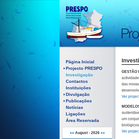
Invest
Enquadramento
Página Inicial
Objectivos
Projecto PRESPO
Artigos científicos
GESTÃO 
Investigação
Pósteres
Relatórios
actividade
Contactos
Folhetos
Comunicações
das novas
Material Promocional
Instituições
Pósteres
desenvolv
Reuniões
Manuais
Divulgação
Ver projec
Documentos
Publicações
MODELOS
Notícias
sustentáve
Ligações
um conjunt
Área Reservada
biológicos
Ver projec
««
August - 2026
»»