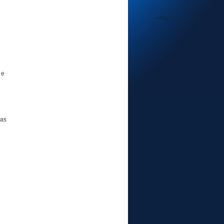
 e
das