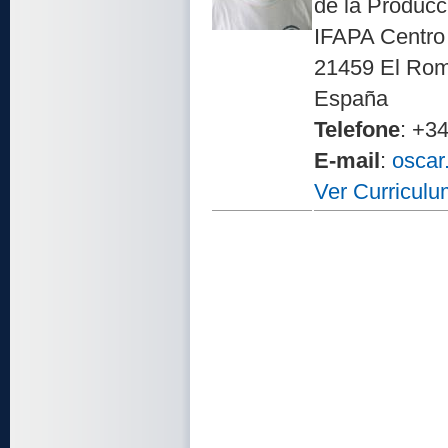
de la Producc
IFAPA Centro
21459 El Rom
España
Telefone
: +3
E-mail
:
oscar
Ver Curriculu