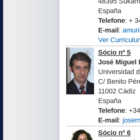
48395 Sukarri
España
Telefone
: + 
E-mail
:
amuri
Ver Curriculu
Sócio nº 5
José Miguel
Universidad 
C/ Benito Pér
11002 Cádiz
España
Telefone
: +3
E-mail
:
josem
Sócio nº 6