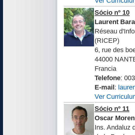
Ver Curriculu
Sócio nº 10
Laurent Bar
Réseau d'Inf
(RICEP)
6, rue des bo
44000 NANT
Francia
Telefone
: 00
E-mail
:
laure
Ver Curriculu
Sócio nº 11
Oscar Moren
Ins. Andaluz 