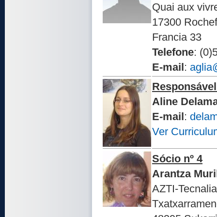
Quai aux vivr
17300 Rochef
Francia 33
Telefone
: (0
E-mail
:
aglia
Responsável 
Aline Delam
E-mail
:
delam
Ver Curriculu
Sócio nº 4
Arantza Muri
AZTI-Tecnalia
Txatxarramend