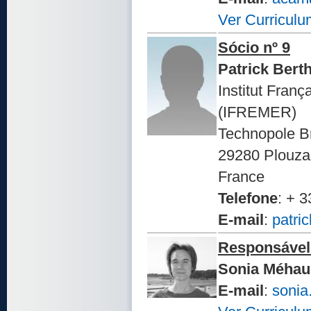
Ver Curriculu
Sócio nº 9
Patrick Bert
Institut Fran
(IFREMER)
Technopole Br
29280 Plouz
France
Telefone
: + 
E-mail
:
patri
Responsável
Sonia Méhau
E-mail
:
sonia