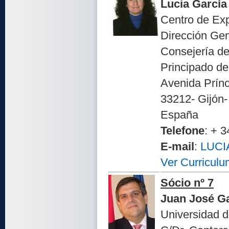
Lucia García
Centro de Ex
Dirección Ge
Consejería d
Principado de
Avenida Prínc
33212- Gijón-
España
Telefone
: + 
E-mail
:
LUCI
Ver Curriculu
Sócio nº 7
Juan José Ga
Universidad d