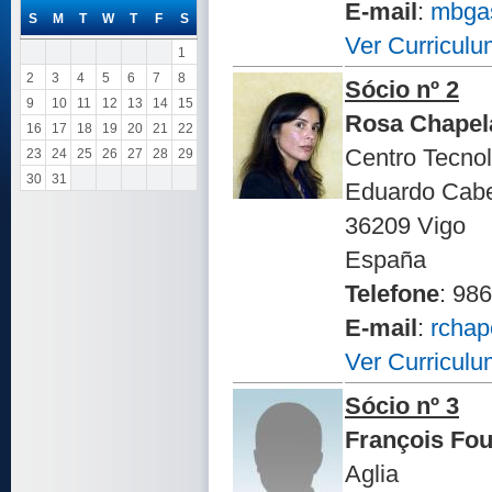
E-mail
:
mbgas
S
M
T
W
T
F
S
Ver Curriculu
1
2
3
4
5
6
7
8
Sócio nº 2
9
10
11
12
13
14
15
Rosa Chapel
16
17
18
19
20
21
22
Centro Tecno
23
24
25
26
27
28
29
30
31
Eduardo Cabe
36209 Vigo
España
Telefone
: 98
E-mail
:
rchap
Ver Curriculu
Sócio nº 3
François Fo
Aglia