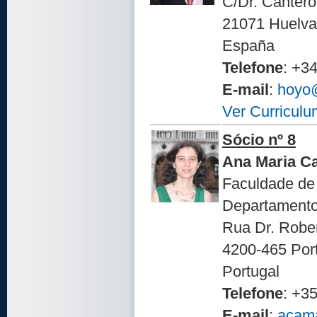
C/Dr. Canter
21071 Huelva
España
Telefone
: +3
E-mail
:
hoyo
Ver Curriculu
Sócio nº 8
Ana Maria 
Faculdade de
Departamento 
Rua Dr. Rober
4200-465 Por
Portugal
Telefone
: +3
E-mail
:
acam