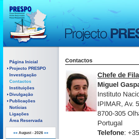
Contactos
Enquadramento
Página Inicial
Objectivos
Projecto PRESPO
Artigos científicos
Chefe de Fila
Investigação
Pósteres
Relatórios
Contactos
Folhetos
Comunicações
Miguel Gasp
Material Promocional
Instituições
Pósteres
Instituto Nac
Reuniões
Manuais
Divulgação
Documentos
Publicações
IPIMAR, Av. 
Notícias
8700-305 Olh
Ligações
Área Reservada
Portugal
Telefone
: +3
««
August - 2026
»»