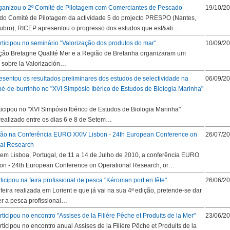
ganizou o 2º Comité de Pilotagem com Comerciantes de Pescado
19/10/2
o Comité de Pilotagem da actividade 5 do projecto PRESPO (Nantes,
ubro), RICEP apresentou o progresso dos estudos que est&ati…
ticipou no seminário "Valorização dos produtos do mar"
10/09/2
ção Bretagne Qualité Mer e a Região de Bretanha organizaram um
 sobre la Valorización…
esentou os resultados preliminares dos estudos de selectividade na
06/09/2
pé-de-burrinho no "XVI Simpósio Ibérico de Estudos de Biologia Marinha"
ticipou no "XVI Simpósio Ibérico de Estudos de Biologia Marinha"
realizado entre os dias 6 e 8 de Setem…
ção na Conferência EURO XXIV Lisbon - 24th European Conference on
26/07/2
al Research
em Lisboa, Portugal, de 11 a 14 de Julho de 2010, a conferência EURO
on - 24th European Conference on Operational Research, or…
ticipou na feira profissional de pesca "Kéroman port en fête"
26/06/2
feira realizada em Lorient e que já vai na sua 4ª edição, pretende-se dar
r a pesca profissional…
ticipou no encontro "Assises de la Filière Pêche et Produits de la Mer"
23/06/2
ticipou no encontro anual Assises de la Filière Pêche et Produits de la