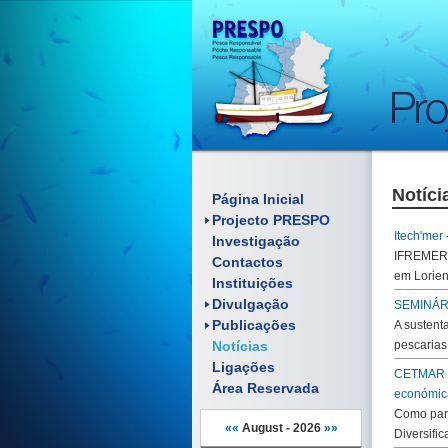
Notíci
Enquadramento
Página Inicial
Objectivos
Projecto PRESPO
Artigos científicos
Itech'mer 
Investigação
Pósteres
Relatórios
IFREMER a
Contactos
Folhetos
Comunicações
em Lorien
Material Promocional
Instituições
Pósteres
Reuniões
Manuais
Divulgação
SEMINÁRIO
Documentos
Publicações
A sustent
Notícias
pescarias
Ligações
CETMAR or
Área Reservada
económica
Como part
««
August - 2026
»»
Diversifi