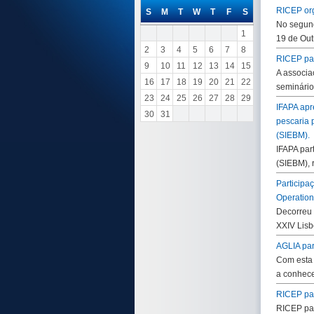
RICEP or
S
M
T
W
T
F
S
No segund
1
19 de Out
2
3
4
5
6
7
8
RICEP par
9
10
11
12
13
14
15
A associa
16
17
18
19
20
21
22
seminário
23
24
25
26
27
28
29
IFAPA apr
30
31
pescaria 
(SIEBM).
IFAPA par
(SIEBM), 
Participa
Operation
Decorreu 
XXIV Lisb
AGLIA par
Com esta 
a conhece
RICEP par
RICEP par