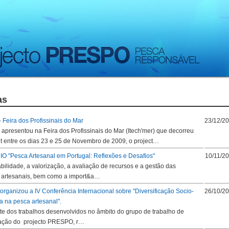
as
- Feira dos Profissinais do Mar
23/12/2
presentou na Feira dos Profissinais do Mar (Itech'mer) que decorreu
t entre os dias 23 e 25 de Novembro de 2009, o project…
 "Pesca Artesanal em Portugal: Reflexões e Desafios"
10/11/2
abilidade, a valorização, a avaliação de recursos e a gestão das
 artesanais, bem como a import&a…
ganizou a IV Conferência Internacional sobre "Diversificação Socio-
26/10/2
 na pesca artesanal".
e dos trabalhos desenvolvidos no âmbito do grupo de trabalho de
cação do projecto PRESPO, r…