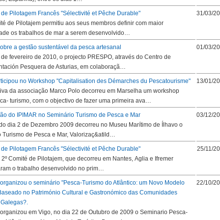
 de Pilotagem Francês "Sélectivité et Pêche Durable"
31/03/2
té de Pilotajem permitiu aos seus membros definir com maior
dade os trabalhos de mar a serem desenvolvido…
obre a gestão sustentável da pesca artesanal
01/03/2
 de fevereiro de 2010, o projecto PRESPO, através do Centro de
tación Pesquera de Asturias, em colaboraçã…
ticipou no Workshop "Capitalisation des Démarches du Pescatourisme"
13/01/2
ativa da associação Marco Polo decorreu em Marselha um workshop
ca- turismo, com o objectivo de fazer uma primeira ava…
ção do IPIMAR no Seminário Turismo de Pesca e Mar
03/12/2
o dia 2 de Dezembro 2009 decorreu no Museu Marítimo de Ílhavo o
 Turismo de Pesca e Mar, Valorizaç&atild…
 de Pilotagem Francês "Sélectivité et Pêche Durable"
25/11/2
 2º Comité de Pilotajem, que decorreu em Nantes, Aglia e Ifremer
ram o trabalho desenvolvido no prim…
ganizou o seminário "Pesca-Turismo do Atlântico: um Novo Modelo
22/10/2
 Baseado no Património Cultural e Gastronómico das Comunidades
 Galegas?.
ganizou em Vigo, no dia 22 de Outubro de 2009 o Seminario Pesca-