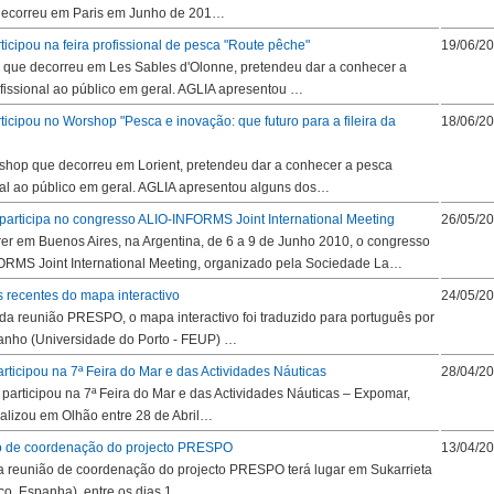
decorreu em Paris em Junho de 201…
ticipou na feira profissional de pesca "Route pêche"
19/06/2
a, que decorreu em Les Sables d'Olonne, pretendeu dar a conhecer a
fissional ao público em geral. AGLIA apresentou …
ticipou no Worshop "Pesca e inovação: que futuro para a fileira da
18/06/2
shop que decorreu em Lorient, pretendeu dar a conhecer a pesca
nal ao público em geral. AGLIA apresentou alguns dos…
rticipa no congresso ALIO-INFORMS Joint International Meeting
26/05/2
rer em Buenos Aires, na Argentina, de 6 a 9 de Junho 2010, o congresso
RMS Joint International Meeting, organizado pela Sociedade La…
 recentes do mapa interactivo
24/05/2
a reunião PRESPO, o mapa interactivo foi traduzido para português por
nho (Universidade do Porto - FEUP) …
rticipou na 7ª Feira do Mar e das Actividades Náuticas
28/04/2
participou na 7ª Feira do Mar e das Actividades Náuticas – Expomar,
alizou em Olhão entre 28 de Abril…
ão de coordenação do projecto PRESPO
13/04/2
 reunião de coordenação do projecto PRESPO terá lugar em Sukarrieta
co, Espanha), entre os dias 1…