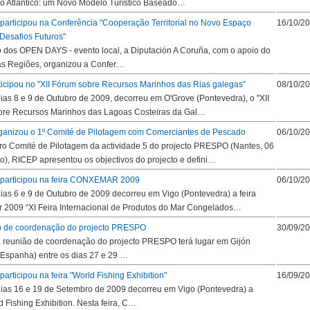
o Atlântico: um Novo Modelo Turístico Baseado…
rticipou na Conferência "Cooperação Territorial no Novo Espaço
16/10/2
 Desafios Futuros"
 dos OPEN DAYS - evento local, a Diputación A Coruña, com o apoio do
s Regiões, organizou a Confer…
ticipou no "XII Fórum sobre Recursos Marinhos das Rias galegas"
08/10/2
dias 8 e 9 de Outubro de 2009, decorreu em O'Grove (Pontevedra), o "XII
bre Recursos Marinhos das Lagoas Costeiras da Gal…
ganizou o 1º Comité de Pilotagem com Comerciantes de Pescado
06/10/2
ro Comité de Pilotagem da actividade 5 do projecto PRESPO (Nantes, 06
o), RICEP apresentou os objectivos do projecto e defini…
articipou na feira CONXEMAR 2009
06/10/2
dias 6 e 9 de Outubro de 2009 decorreu em Vigo (Pontevedra) a feira
2009 “XI Feira Internacional de Produtos do Mar Congelados…
ão de coordenação do projecto PRESPO
30/09/2
a reunião de coordenação do projecto PRESPO terá lugar em Gijón
, Espanha) entre os dias 27 e 29 …
rticipou na feira "World Fishing Exhibition"
16/09/2
dias 16 e 19 de Setembro de 2009 decorreu em Vigo (Pontevedra) a
d Fishing Exhibition. Nesta feira, C…