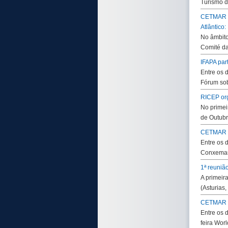
Turismo d
CETMAR pa
Atlântico:
No âmbito
Comité da
IFAPA par
Entre os 
Fórum so
RICEP or
No primei
de Outubr
CETMAR p
Entre os 
Conxemar 
1ª reuni
A primeir
(Asturias
CETMAR pa
Entre os 
feira Worl