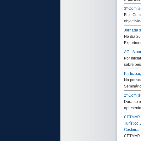
3º Comité
Este Comi
objectivi
Jornada s
No dia 26
Experimen
AGLIA par
Por inici
sobre pes
Participa
No passad
Seminário
2º Comité
Durante o
apresenta
CETMAR or
Turístico
Costeiras
CETMAR or