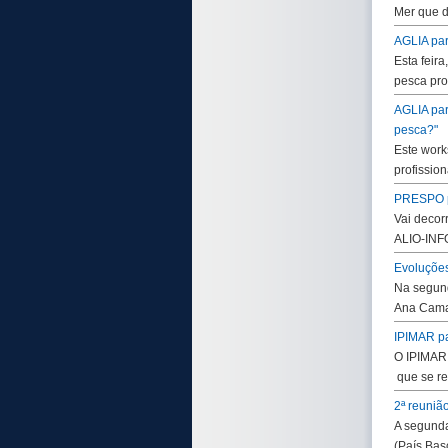
Mer que 
AGLIA par
Esta feir
pesca pro
AGLIA par
pesca?"
Este work
profissio
PRESPO pa
Vai decor
ALIO-INFO
Evoluções
Na segund
Ana Cama
IPIMAR pa
O IPIMAR 
que se re
2ª reuni
A segunda
(País Bas