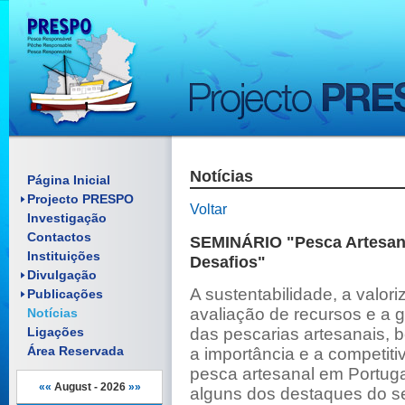
Notícias
Enquadramento
Página Inicial
Objectivos
Projecto PRESPO
Artigos científicos
Voltar
Investigação
Pósteres
Relatórios
Contactos
Folhetos
Comunicações
SEMINÁRIO "Pesca Artesana
Material Promocional
Instituições
Pósteres
Desafios"
Reuniões
Manuais
Divulgação
Documentos
A sustentabilidade, a valori
Publicações
avaliação de recursos e a 
Notícias
Ligações
das pescarias artesanais,
Área Reservada
a importância e a competiti
pesca artesanal em Portug
««
August - 2026
»»
alguns dos destaques do s