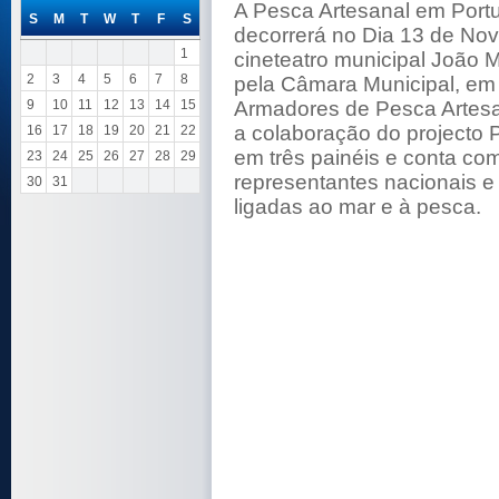
A Pesca Artesanal em Portu
S
M
T
W
T
F
S
decorrerá no Dia 13 de No
1
cineteatro municipal João 
2
3
4
5
6
7
8
pela Câmara Municipal, em
9
10
11
12
13
14
15
Armadores de Pesca Artesa
a colaboração do projecto 
16
17
18
19
20
21
22
em três painéis e conta com
23
24
25
26
27
28
29
representantes nacionais e 
30
31
ligadas ao mar e à pesca.