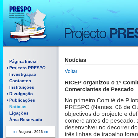
Notícias
Enquadramento
Página Inicial
Objectivos
Projecto PRESPO
Artigos científicos
Voltar
Investigação
Pósteres
Relatórios
Contactos
Folhetos
Comunicações
RICEP organizou o 1º Comi
Material Promocional
Instituições
Pósteres
Comerciantes de Pescado
Reuniões
Manuais
Divulgação
Documentos
No primeiro Comité de Pilot
Publicações
PRESPO (Nantes, 06 de Ou
Notícias
Ligações
objectivos do projecto e de
Área Reservada
comerciantes de pescado, a
desenvolver no decorrer do
««
August - 2026
»»
três linhas de trabalho fora