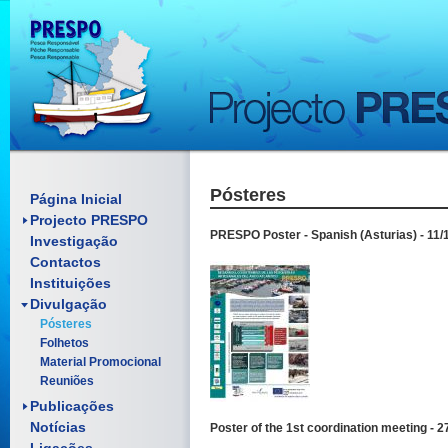
Pósteres
Enquadramento
Página Inicial
Objectivos
Projecto PRESPO
PRESPO Poster - Spanish (Asturias) - 11/
Investigação
Contactos
Instituições
Divulgação
Artigos científicos
Pósteres
Relatórios
Folhetos
Comunicações
Material Promocional
Pósteres
Reuniões
Manuais
Documentos
Publicações
Notícias
Poster of the 1st coordination meeting - 2